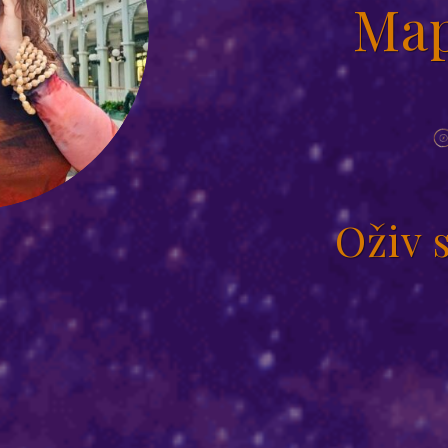
Map
Oživ 