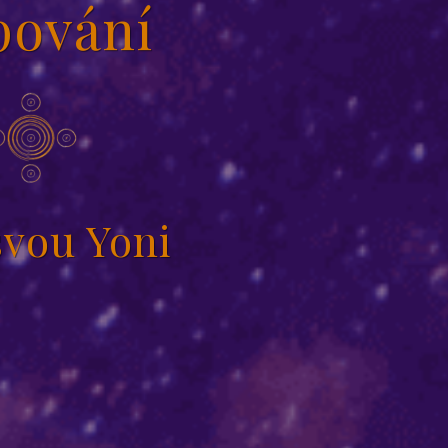
ování
svou Yoni