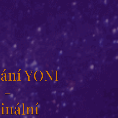
ání YONI
-
inální