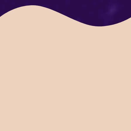
Přeješ si objevit laskavější
přístup ke své vlastní