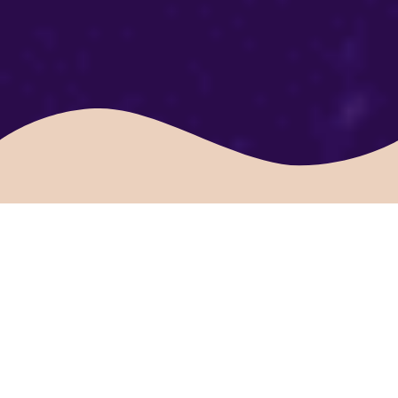
Znáš ten pocit, když:
Tvůj intimní život bolí.
Jsi vyčerpaná a už ani
nevíš, co se ti líbí, co bys
chtěla nebo potřebovala.