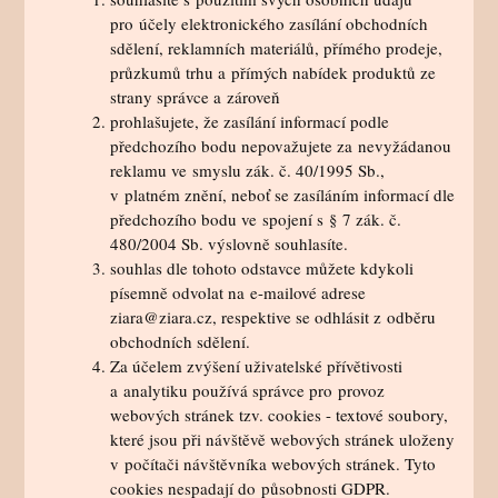
pro účely elektronického zasílání obchodních
sdělení, reklamních materiálů, přímého prodeje,
průzkumů trhu a přímých nabídek produktů ze
strany správce a zároveň
prohlašujete, že zasílání informací podle
předchozího bodu nepovažujete za nevyžádanou
reklamu ve smyslu zák. č. 40/1995 Sb.,
v platném znění, neboť se zasíláním informací dle
předchozího bodu ve spojení s § 7 zák. č.
480/2004 Sb. výslovně souhlasíte.
souhlas dle tohoto odstavce můžete kdykoli
písemně odvolat na e-mailové adrese
ziara@ziara.cz, respektive se odhlásit z odběru
obchodních sdělení.
Za účelem zvýšení uživatelské přívětivosti
a analytiku používá správce pro provoz
webových stránek tzv. cookies - textové soubory,
které jsou při návštěvě webových stránek uloženy
v počítači návštěvníka webových stránek. Tyto
cookies nespadají do působnosti GDPR.