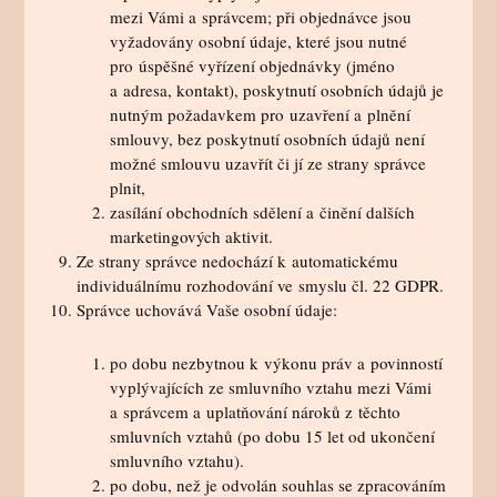
mezi Vámi a správcem; při objednávce jsou
vyžadovány osobní údaje, které jsou nutné
pro úspěšné vyřízení objednávky (jméno
a adresa, kontakt), poskytnutí osobních údajů je
nutným požadavkem pro uzavření a plnění
smlouvy, bez poskytnutí osobních údajů není
možné smlouvu uzavřít či jí ze strany správce
plnit,
zasílání obchodních sdělení a činění dalších
marketingových aktivit.
Ze strany správce nedochází k automatickému
individuálnímu rozhodování ve smyslu čl. 22 GDPR.
Správce uchovává Vaše osobní údaje:
po dobu nezbytnou k výkonu práv a povinností
vyplývajících ze smluvního vztahu mezi Vámi
a správcem a uplatňování nároků z těchto
smluvních vztahů (po dobu 15 let od ukončení
smluvního vztahu).
po dobu, než je odvolán souhlas se zpracováním