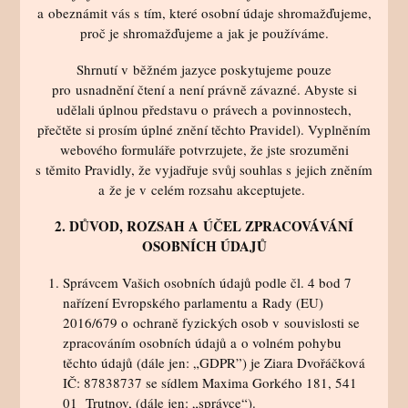
a obeznámit vás s tím, které osobní údaje shromažďujeme,
proč je shromažďujeme a jak je používáme.
Shrnutí v běžném jazyce poskytujeme pouze
pro usnadnění čtení a není právně závazné. Abyste si
udělali úplnou představu o právech a povinnostech,
přečtěte si prosím úplné znění těchto Pravidel). Vyplněním
webového formuláře potvrzujete, že jste srozuměni
s těmito Pravidly, že vyjadřuje svůj souhlas s jejich zněním
a že je v celém rozsahu akceptujete.
2. DŮVOD, ROZSAH A ÚČEL ZPRACOVÁVÁNÍ
OSOBNÍCH ÚDAJŮ
Správcem Vašich osobních údajů podle čl. 4 bod 7
nařízení Evropského parlamentu a Rady (EU)
2016/679 o ochraně fyzických osob v souvislosti se
zpracováním osobních údajů a o volném pohybu
těchto údajů (dále jen: „GDPR”) je Ziara Dvořáčková
IČ: 87838737 se sídlem Maxima Gorkého 181, 541
01 Trutnov, (dále jen: „správce“).