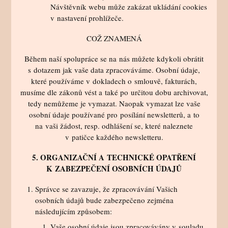
Návštěvník webu může zakázat ukládání cookies
v nastavení prohlížeče.
COŽ ZNAMENÁ
Během naší spolupráce se na nás můžete kdykoli obrátit
s dotazem jak vaše data zpracováváme. Osobní údaje,
které používáme v dokladech o smlouvě, fakturách,
musíme dle zákonů vést a také po určitou dobu archivovat,
tedy nemůžeme je vymazat. Naopak vymazat lze vaše
osobní údaje používané pro posílání newsletterů, a to
na vaši žádost, resp. odhlášení se, které naleznete
v patičce každého newsletteru.
5. ORGANIZAČNÍ A TECHNICKÉ OPATŘENÍ
K ZABEZPEČENÍ OSOBNÍCH ÚDAJŮ
Správce se zavazuje, že zpracovávání Vašich
osobních údajů bude zabezpečeno zejména
následujícím způsobem:
Vaše osobní údaje jsou zpracovávány v souladu