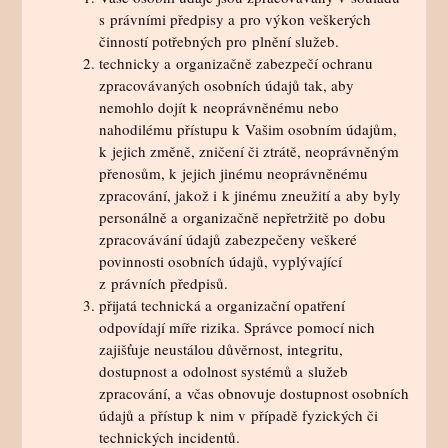
s právními předpisy a pro výkon veškerých
činností potřebných pro plnění služeb.
technicky a organizačně zabezpečí ochranu
zpracovávaných osobních údajů tak, aby
nemohlo dojít k neoprávněnému nebo
nahodilému přístupu k Vašim osobním údajům,
k jejich změně, zničení či ztrátě, neoprávněným
přenosům, k jejich jinému neoprávněnému
zpracování, jakož i k jinému zneužití a aby byly
personálně a organizačně nepřetržitě po dobu
zpracovávání údajů zabezpečeny veškeré
povinnosti osobních údajů, vyplývající
z právních předpisů.
přijatá technická a organizační opatření
odpovídají míře rizika. Správce pomocí nich
zajišťuje neustálou důvěrnost, integritu,
dostupnost a odolnost systémů a služeb
zpracování, a včas obnovuje dostupnost osobních
údajů a přístup k nim v případě fyzických či
technických incidentů.