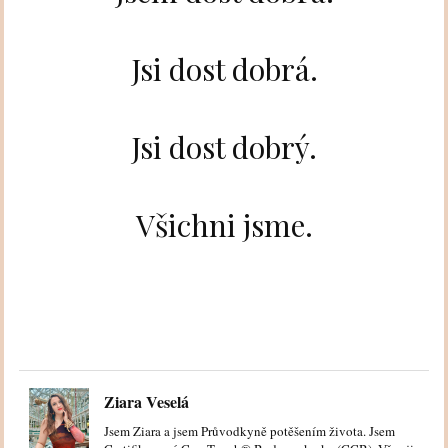
Jsi dost dobrá.
Jsi dost dobrý.
Všichni jsme.
Ziara Veselá
Jsem Ziara a jsem Průvodkyně potěšením života. Jsem