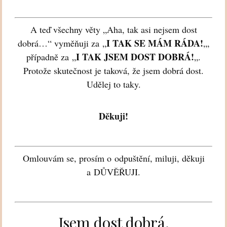
A teď všechny věty „Aha, tak asi nejsem dost
I TAK SE MÁM RÁDA!
dobrá…“ vyměňuji za „
„,
I TAK JSEM DOST DOBRÁ!
případně za „
„.
Protože skutečnost je taková, že jsem dobrá dost.
Udělej to taky.
Děkuji!
Omlouvám se, prosím o odpuštění, miluji, děkuji
a DŮVĚŘUJI.
Jsem dost dobrá.