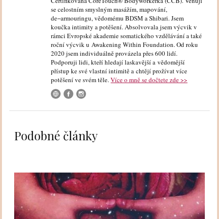
Certifikovaná CoreTouch® Bodyworkerka (CCB). Věnuji
se celostním smyslným masážím, mapování,
de−armouringu, vědomému BDSM a Shibari. Jsem
koučka intimity a potěšení. Absolvovala jsem výcvik v
rámci Evropské akademie somatického vzdělávání a také
roční výcvik u Awakening Within Foundation. Od roku
2020 jsem individuálně provázela přes 600 lidí.
Podporuji lidi, kteří hledají laskavější a vědomější
přístup ke své vlastní intimitě a chtějí prožívat více
potěšení ve svém těle.
Více o mně se dočtete zde >>
Podobné články