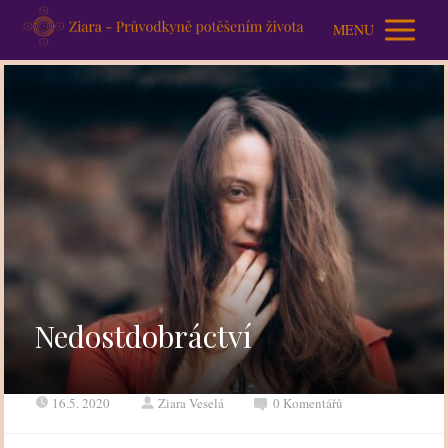
MENU
Nedostdobráctví
16.5. 2020
Ziara Veselá
0 Komentářů